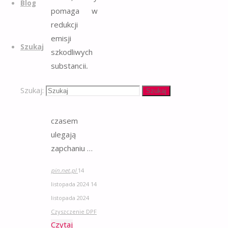
Blog
pomaga w
redukcji
emisji
Szukaj
szkodliwych
substancji,
chroniąc
Szukaj:
Szukaj
środowisko.
Filtry te z
czasem
ulegają
zapchaniu …
pin.net.pl
14
listopada 2024
14
listopada 2024
Czyszczenie DPF
Czytaj