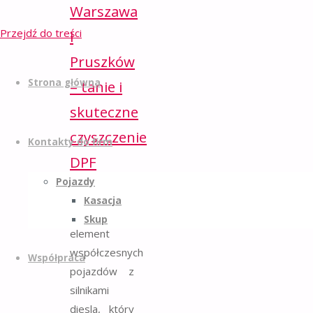
Warszawa
Przejdź do treści
i
Pruszków
Strona główna
– tanie i
skuteczne
czyszczenie
Kontakty do firm
DPF
Pojazdy
Filtry DPF to
Kasacja
nieodłączny
Skup
element
współczesnych
Współpraca
pojazdów z
silnikami
diesla, który