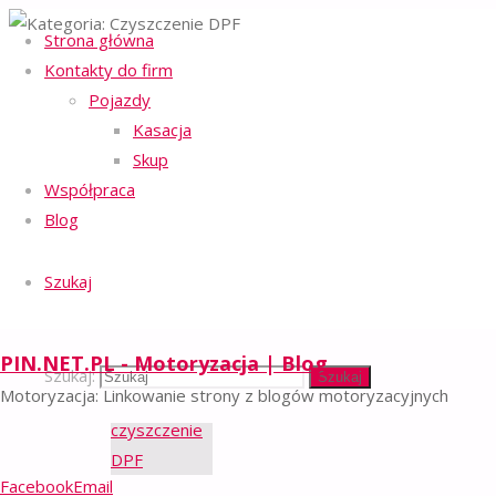
Strona główna
Strona główna
Kontakty do firm
Regulamin serwisu
Serwis silników
-
Kategoria:
Archiwum dla
Pojazdy
Polityka ochrony prywatności
-
kategorii
Kasacja
Polityka plików cookies
-
„Czyszczenie
Czyszczenie
DPF"
Skup
Facebook
Email
Współpraca
©2023 PIN.NET.PL - BLOG
Blog
DPF
MOTORYZACYJNY
Powrót na górę
Szukaj
PIN.NET.PL - Motoryzacja | Blog
Szukaj:
Szukaj
Motoryzacja: Linkowanie strony z blogów motoryzacyjnych
Facebook
Email