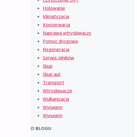
Holowanie
Klimatyzacja
Konserwacja
Naprawa wtryskiwaczy
Pomoc drogowa
Regeneracja
Serwis silników
Skup
Skup aut
Transport
Wtryskiwacze
Wulkanizacja
Wynajem
Wynajem
O BLOGU