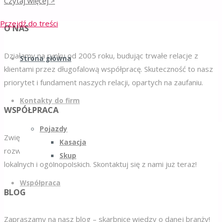
Czytaj więcej >
Przejdź do treści
O NAS
Działamy na rynku od 2005 roku, budując trwałe relacje z
Strona główna
klientami przez długofalową współpracę. Skuteczność to nasz
priorytet i fundament naszych relacji, opartych na zaufaniu.
Kontakty do firm
WSPÓŁPRACA
Pojazdy
Zwiększ sprzedaż swojej firmy dzięki naszym skutecznym
Kasacja
rozwiązaniom online. Oferujemy sprawdzone metody dla firm
Skup
lokalnych i ogólnopolskich. Skontaktuj się z nami już teraz!
Współpraca
BLOG
Zapraszamy na nasz blog – skarbnicę wiedzy o danej branży!