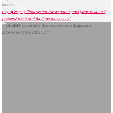
ładunek...
Czytaj więcej
"Rola systemów wspomagania jazdy w autach
przewożących prefabrykowane baseny"