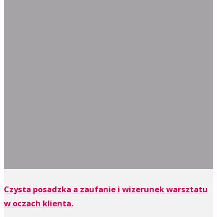
Czysta posadzka a zaufanie i wizerunek warsztatu
w oczach klienta.