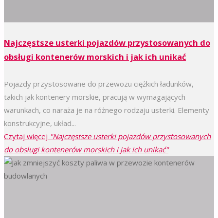
Najczęstsze usterki pojazdów przystosowanych do
obsługi kontenerów morskich i jak ich unikać
Pojazdy przystosowane do przewozu ciężkich ładunków,
takich jak kontenery morskie, pracują w wymagających
warunkach, co naraża je na różnego rodzaju usterki. Elementy
konstrukcyjne, układ...
Czytaj więcej
"Najczęstsze usterki pojazdów przystosowanych
do obsługi kontenerów morskich i jak ich unikać"