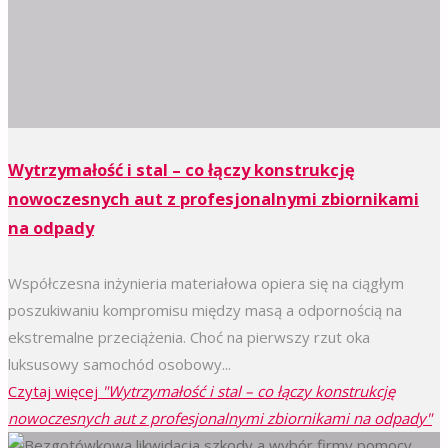
Wytrzymałość i stal – co łączy konstrukcję
nowoczesnych aut z profesjonalnymi zbiornikami
na odpady
Współczesna inżynieria materiałowa opiera się na ciągłym
poszukiwaniu kompromisu między masą a odpornością na
ekstremalne przeciążenia. Choć na pierwszy rzut oka
luksusowy samochód osobowy...
Czytaj więcej
"Wytrzymałość i stal – co łączy konstrukcję
nowoczesnych aut z profesjonalnymi zbiornikami na odpady"