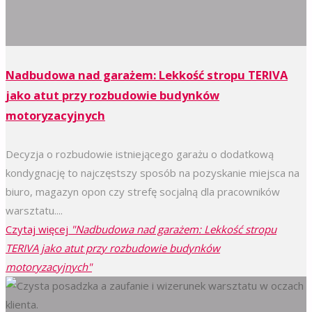
Nadbudowa nad garażem: Lekkość stropu TERIVA
jako atut przy rozbudowie budynków
motoryzacyjnych
Decyzja o rozbudowie istniejącego garażu o dodatkową
kondygnację to najczęstszy sposób na pozyskanie miejsca na
biuro, magazyn opon czy strefę socjalną dla pracowników
warsztatu....
Czytaj więcej
"Nadbudowa nad garażem: Lekkość stropu
TERIVA jako atut przy rozbudowie budynków
motoryzacyjnych"