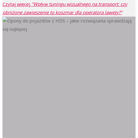
Czytaj więcej
"Wpływ tuningu wizualnego na transport: czy
obniżone zawieszenie to koszmar dla operatora lawety?"