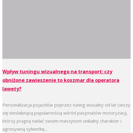
Wpływ tuningu wizualnego na transport: czy
obniżone zawieszenie to koszmar dla operatora
lawety?
Personalizacja pojazdów poprzez tuning wizualny od lat cieszy
się niesłabnącą popularnością wśród pasjonatów motoryzacji,
którzy pragną nadać swoim maszynom unikalny charakter i
agresywną sylwetkę....