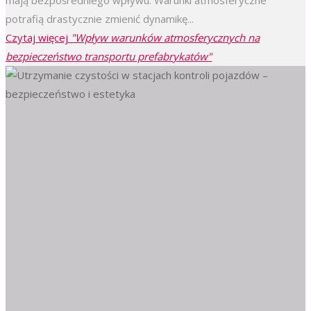
potrafią drastycznie zmienić dynamikę...
Czytaj więcej
"Wpływ warunków atmosferycznych na
bezpieczeństwo transportu prefabrykatów"