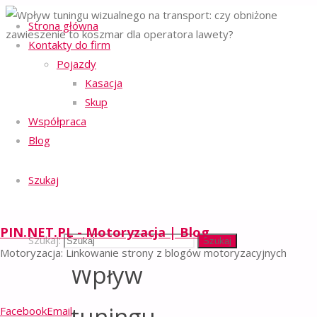
Strona główna
Kontakty do firm
Strona główna
Pojazdy
Regulamin serwisu
Pomoc drogowa
-
Wpływ tuningu
Kasacja
Polityka ochrony prywatności
-
wizualnego na
Skup
Polityka plików cookies
-
transport: czy
obniżone
Współpraca
Facebook
Email
zawieszenie to
Blog
koszmar dla
©2023 PIN.NET.PL - BLOG
operatora
MOTORYZACYJNY
lawety?
Szukaj
Powrót na górę
PIN.NET.PL - Motoryzacja | Blog
Szukaj:
Szukaj
Motoryzacja: Linkowanie strony z blogów motoryzacyjnych
Wpływ
tuningu
Facebook
Email