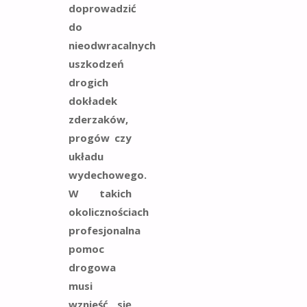
doprowadzić
do
nieodwracalnych
uszkodzeń
drogich
dokładek
zderzaków,
progów czy
układu
wydechowego.
W takich
okolicznościach
profesjonalna
pomoc
drogowa
musi
wznieść się