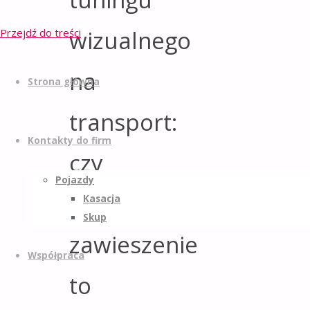
wizualnego
Przejdź do treści
na
Strona główna
transport:
Kontakty do firm
czy
Pojazdy
obniżone
Kasacja
Skup
zawieszenie
Współpraca
to