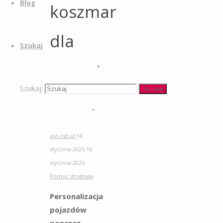
Blog
koszmar
dla
Szukaj
operatora
Szukaj:
Szukaj
lawety?
pin.net.pl
14
stycznia 2026
16
stycznia 2026
Pomoc drogowa
Personalizacja
pojazdów
poprzez