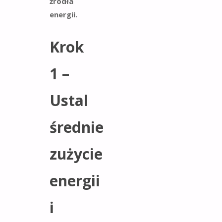
źródła
energii.
Krok
1 –
Ustal
średnie
zużycie
energii
i