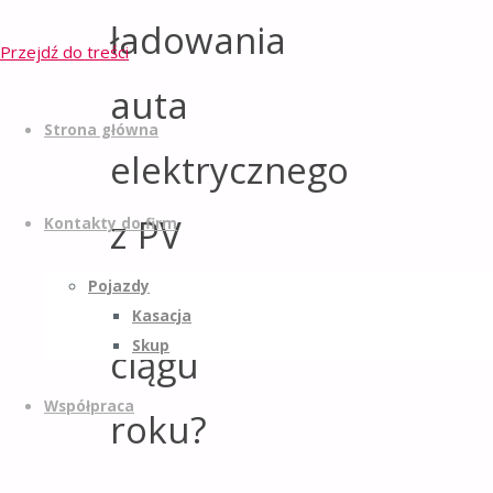
ładowania
Przejdź do treści
auta
Strona główna
elektrycznego
z PV
Kontakty do firm
w
Pojazdy
Kasacja
Skup
ciągu
Współpraca
roku?