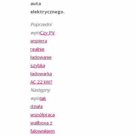
auta
elektrycznego.
Poprzedni
wpis
Czy PV
wspiera
realnie
ładowanie
szybką
ładowarką
AC 22 kW?
Następny
wpis
Jak
działa
współpraca
wallboxa z
falownikiem