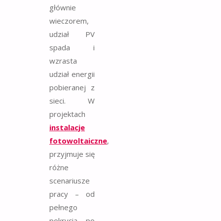
głównie
wieczorem,
udział PV
spada i
wzrasta
udział energii
pobieranej z
sieci. W
projektach
instalacje
fotowoltaiczne
,
przyjmuje się
różne
scenariusze
pracy – od
pełnego
pokrycia po