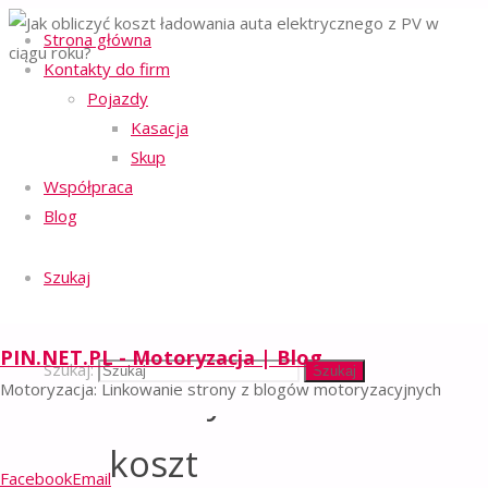
Strona główna
Kontakty do firm
Strona główna
Pojazdy
Regulamin serwisu
Auta elektryczne
-
Jak obliczyć koszt
Kasacja
Polityka ochrony prywatności
-
ładowania auta
Skup
Polityka plików cookies
-
elektrycznego z
PV w ciągu roku?
Współpraca
Facebook
Email
Blog
©2023 PIN.NET.PL - BLOG
MOTORYZACYJNY
Szukaj
Powrót na górę
Jak
PIN.NET.PL - Motoryzacja | Blog
Szukaj:
Szukaj
obliczyć
Motoryzacja: Linkowanie strony z blogów motoryzacyjnych
koszt
Facebook
Email