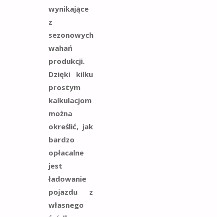
wynikające
z
sezonowych
wahań
produkcji.
Dzięki kilku
prostym
kalkulacjom
można
określić, jak
bardzo
opłacalne
jest
ładowanie
pojazdu z
własnego