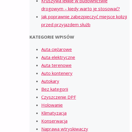
Kruszywa lekkie w budownictwie
drogowym – kiedy warto je stosować?
Jak poprawnie zabezpieczyć miejsce kolizji
przed przyjazdem służb
KATEGORIE WPISÓW
Auta ciężarowe
Auta elektryczne
Auta terenowe
Auto kontenery
Autokary
Bez kategorii
Czyszczenie DPF
Holowanie
Klimatyzacja
Konserwacja
Naprawa wtryskiwaczy