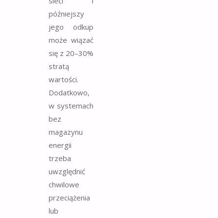
sieci i
późniejszy
jego odkup
może wiązać
się z 20–30%
stratą
wartości.
Dodatkowo,
w systemach
bez
magazynu
energii
trzeba
uwzględnić
chwilowe
przeciążenia
lub