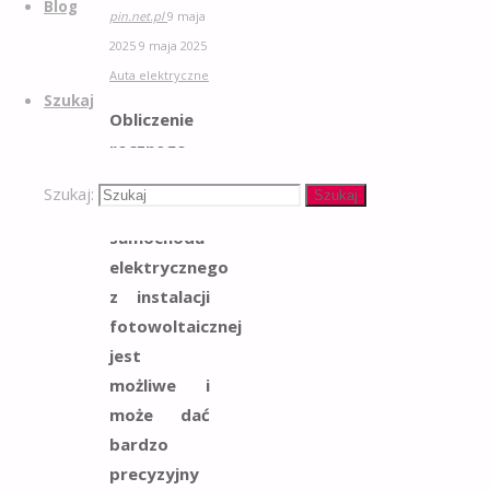
Blog
pin.net.pl
9 maja
2025
9 maja 2025
Auta elektryczne
Szukaj
Obliczenie
rocznego
kosztu
Szukaj:
Szukaj
ładowania
samochodu
elektrycznego
z instalacji
fotowoltaicznej
jest
możliwe i
może dać
bardzo
precyzyjny