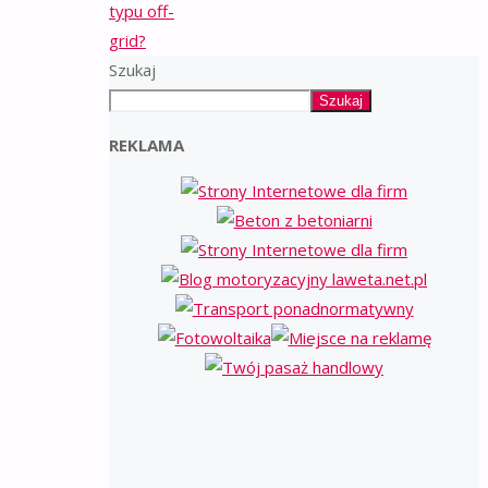
typu off-
grid?
Szukaj
Szukaj
REKLAMA